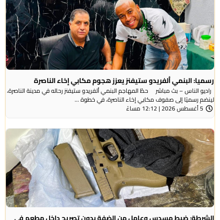
رسميا: البنمي ألفريدو ستيفنز يعزز هجوم مكابي إخاء الناصرة
راديو الناس – بث مباشر حطّ المهاجم البنمي ألفريدو ستيفنز رحاله في مدينة الناصرة،
لينضم رسميًا إلى صفوف مكابي إخاء الناصرة، في خطوة ...
5 أغسطس 2026 | 12:12 مساءً
الشرطة: ضبط مسدس وعامل من الضفة بدون تصريح داخل مطعم في