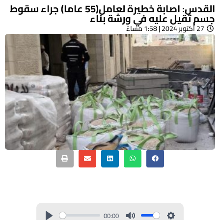
القدس: اصابة خطيرة لعامل(55 عاما) جراء سقوط
جسم ثقيل عليه في ورشة بناء
27 أكتوبر 2024 | 1:58 مساءً
00:00