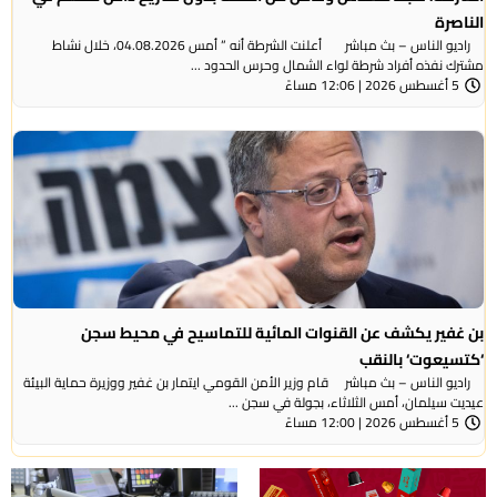
الناصرة
راديو الناس – بث مباشر أعلنت الشرطة أنه ” أمس 04.08.2026، خلال نشاط
مشترك نفذه أفراد شرطة لواء الشمال وحرس الحدود ...
5 أغسطس 2026 | 12:06 مساءً
بن غفير يكشف عن القنوات المائية للتماسيح في محيط سجن
‘كتسيعوت‘ بالنقب
راديو الناس – بث مباشر قام وزير الأمن القومي ايتمار بن غفير ووزيرة حماية البيئة
عيديت سيلمان، أمس الثلاثاء، بجولة في سجن ...
5 أغسطس 2026 | 12:00 مساءً