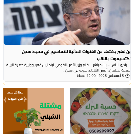
بن غفير يكشف عن القنوات المائية للتماسيح في محيط سجن
‘كتسيعوت‘ بالنقب
راديو الناس – بث مباشر قام وزير الأمن القومي ايتمار بن غفير ووزيرة حماية البيئة
عيديت سيلمان، أمس الثلاثاء، بجولة في سجن ...
5 أغسطس 2026 | 12:00 مساءً