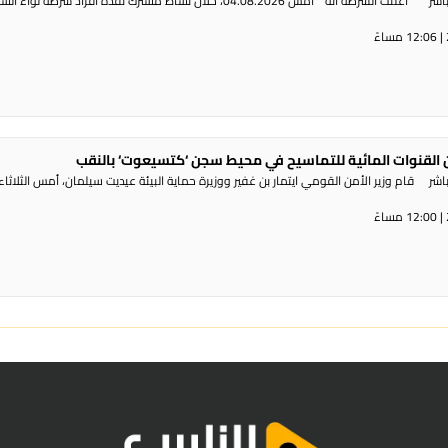
راديو الناس – بث مباشر أعلنت الشرطة أنه ” أمس 04.08.2026، خلال نشاط مشترك نفذه أفراد شرطة لوا
القنوات المائية للتماسيح في محيط سجن ‘كتسيعوت‘ بالنقب
ر قام وزير الأمن القومي ايتمار بن غفير ووزيرة حماية البيئة عيديت سيلمان، أمس الثلاثاء،