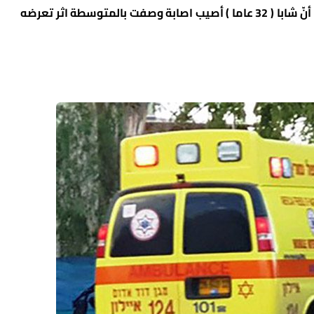
علم مراسل راديو وموقع الناس من مصادر طبية أنّ شابا ( 32 عاما ) أصيب اصابة وصفت بالمتوسطة اثر تعرضه