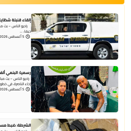
إلقاء قنبلة شظايا
راديو الناس – بث مبا
حيفا، ...
5 أغسطس 2026 | 1:07 مساءً
رسميا: البنمي ألف
راديو الناس – بث مبا
إخاء الناصرة، في خطوة 
5 أغسطس 2026 | 12:12 مساءً
الشرطة: ضبط مسد