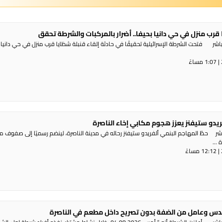
 قرب منزل في حي دانيا بحيفا.. أضرار بالمركبات والشرطة تحقق
شر فتحت الشرطة الإسرائيلية تحقيقًا في حادثة إلقاء قنبلة شظايا قرب منزل في حي دانيا 
ريدو ستيفنز يعزز هجوم مكابي إخاء الناصرة
شر حطّ المهاجم البنمي ألفريدو ستيفنز رحاله في مدينة الناصرة، لينضم رسميًا إلى صفوف 
...
س وعامل من الضفة بدون تصريح داخل مطعم في الناصرة