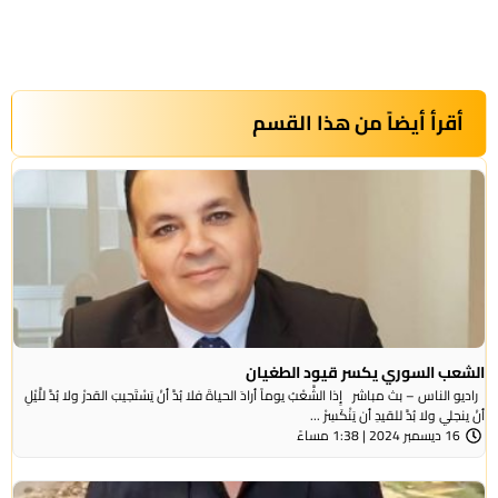
أقرأ أيضاً من هذا القسم
الشعب السوري يكسر قيود الطغيان
راديو الناس – بث مباشر إِذا الشَّعْبُ يوماً أرادَ الحياةَ فلا بُدَّ أنْ يَسْتَجيبَ القدرْ ولا بُدَّ للَّيْلِ
أنْ ينجلي ولا بُدَّ للقيدِ أن يَنْكَسِرْ ...
16 ديسمبر 2024 | 1:38 مساءً