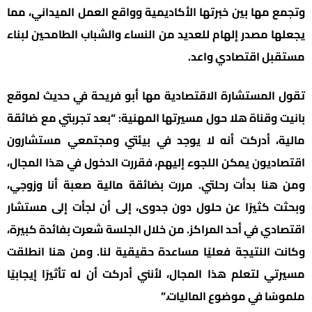
وتجمع مها بين خبرتها الأكاديمية وواقع العمل الميداني، مما
يجعلها مصدر إلهام للعديد من النساء والشباب الطامحين لبناء
مستقبل اقتصادي واعد.
تقول المستشارة الاقتصادية مها أبو فريحة في حديث لموقع
بانيت وقناة هلا حول مسيرتها المهنية: “بعد تجربتي مع ضائقة
مالية، أدركت أنه لا يوجد في بيئتي ومجتمعي مستشارون
اقتصاديون يمكن اللجوء إليهم، فقررت الدخول في هذا المجال،
ومن هنا بدأت رحلتي. مررت بضائقة مالية صعبة أنا وزوجي،
وبحثت كثيرًا عن حلول دون جدوى، إلى أن لجأت إلى مستشار
اقتصادي في أحد المراكز. من خلال الجلسة شعرت بفائدة كبيرة،
وكانت النتيجة فعليًا مساعدة حقيقية لنا. ومن هنا انطلقت
مسيرتي لتعلم هذا المجال، لأنني أدركت أن له تأثيرًا إيجابيًا
ملموسًا في موضوع الماليات.”