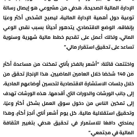
الإدارة المالية الصحيحة. هدفي من مشروعي هو إيصال رسالة
توعية حول أهمية الإدارة المالية، ليصبح الشخص أكثر وعيًا
بإنفاقه. الوضع الاقتصادي يتدهور أحيانًا بسبب نقص الوعي
المالي، ولذلك أعمل على تقديم خطط مالية شهرية وسنوية
تساعد على تحقيق استقرار مالي.”
واختتمت قائلة: “أشعر بالفخر بأنني تمكنت من مساعدة أكثر
من 140 شخصًا خلال العامين الماضيين. هذا الإنجاز تحقق من
خلال جلسات الاستشارة الاقتصادية لتحسين أوضاعهم المادية،
إلى جانب الورشات والدورات التي أقدمها. هذه الورشات تهدف
إلى تمكين الناس من دخول سوق العمل بشكل أكثر وعيًا،
وتحقيق استقلالية مالية. كل يوم أشعر أنني أنجز أكثر، وهذا
يمنحني دافعًا للاستمرار في تحقيق هدفي بتغيير الثقافة
المالية في مجتمعي.”