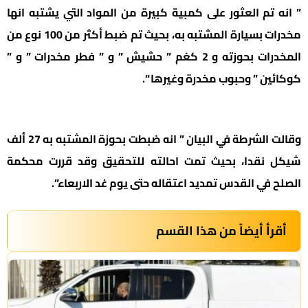
” انه تم العثور على كمبية كبيرة من المواد التي يشتبه انها
مخدرات بسيارة المشتبه به، بحيث تم ضبط أكثر من 100 نوع من
المخدرات بحوزته و 2 كغم ” حشيش ” و ” فطر مخدرات ” و ”
كوكائين ” وحبوب مخدرة وغيرها “.
وقالت الشرطة في البيان ” انه ضبطت بحوزة المشتبه به 27 ألف
شيكل نقدا، بحيث تمت احالته للتحقيق وقد قررت محكمة
الصلح في القدس تمديد اعتقاله حتى يوم غد الاربعاء”.
أقرأ أيضاً من هذا القسم