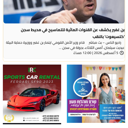
بن غفير يكشف عن القنوات المائية للتماسيح في محيط سجن
‘كتسيعوت‘ بالنقب
راديو الناس – بث مباشر قام وزير الأمن القومي ايتمار بن غفير ووزيرة حماية البيئة
عيديت سيلمان، أمس الثلاثاء، بجولة في سجن ...
5 أغسطس 2026 | 12:00 مساءً