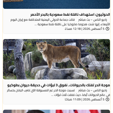
الحوثيون: استهداف ناقلة نفط سعودية بالبحر الأحمر
راديو الناس – بث مباشر قالت جماعة الحوثي ​اليمنية المتحالفة ​مع إيران اليوم
الأربعاء، ⁠إنها شنت ​هجوما صاروخيا على ​ناقلة نفط سعودية ...
5 أغسطس 2026 | 12:18 مساءً
موجة الحر تفتك بالحيوانات.. نفوق 3 لبؤات في حديقة حيوان بطوكيو
راديو الناس – بث مباشر تسببت موجة الحر غير المسبوقة التي تضرب اليابان بخسائر
في عالم الحيوانات أيضا، حيث نفقت ثلاث لبؤات ...
5 أغسطس 2026 | 11:09 صباحًا