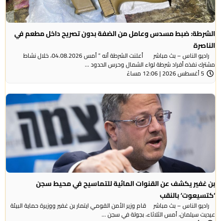
الشرطة: ضبط مسدس وعامل من الضفة بدون تصريح داخل مطعم في
الناصرة
راديو الناس – بث مباشر أعلنت الشرطة أنه ” أمس 04.08.2026، خلال نشاط
مشترك نفذه أفراد شرطة لواء الشمال وحرس الحدود ...
5 أغسطس 2026 | 12:06 مساءً
بن غفير يكشف عن القنوات المائية للتماسيح في محيط سجن
‘كتسيعوت‘ بالنقب
راديو الناس – بث مباشر قام وزير الأمن القومي ايتمار بن غفير ووزيرة حماية البيئة
عيديت سيلمان، أمس الثلاثاء، بجولة في سجن ...