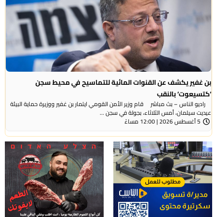
بن غفير يكشف عن القنوات المائية للتماسيح في محيط سجن
‘كتسيعوت‘ بالنقب
راديو الناس – بث مباشر قام وزير الأمن القومي ايتمار بن غفير ووزيرة حماية البيئة
عيديت سيلمان، أمس الثلاثاء، بجولة في سجن ...
5 أغسطس 2026 | 12:00 مساءً