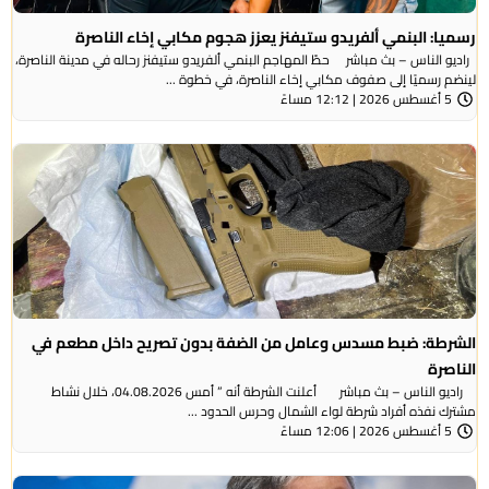
رسميا: البنمي ألفريدو ستيفنز يعزز هجوم مكابي إخاء الناصرة
راديو الناس – بث مباشر حطّ المهاجم البنمي ألفريدو ستيفنز رحاله في مدينة الناصرة،
لينضم رسميًا إلى صفوف مكابي إخاء الناصرة، في خطوة ...
5 أغسطس 2026 | 12:12 مساءً
الشرطة: ضبط مسدس وعامل من الضفة بدون تصريح داخل مطعم في
الناصرة
راديو الناس – بث مباشر أعلنت الشرطة أنه ” أمس 04.08.2026، خلال نشاط
مشترك نفذه أفراد شرطة لواء الشمال وحرس الحدود ...
5 أغسطس 2026 | 12:06 مساءً