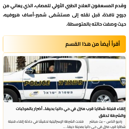
وقدم المسعفون العلاج الطبي الأولي للمصاب، الذي يعاني من
جروح نافذة، قبل نقله إلى مستشفى شمير-أساف هروفيه،
حيث وصفت حالته بالمتوسطة.
أقرأ أيضاً من هذا القسم
إلقاء قنبلة شظايا قرب منزل في حي دانيا بحيفا.. أضرار بالمركبات
والشرطة تحقق
راديو الناس – بث مباشر فتحت الشرطة الإسرائيلية تحقيقًا في حادثة إلقاء قنبلة
شظايا قرب منزل في حي دانيا بمدينة حيفا، ...