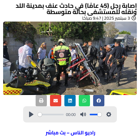
إصابة رجل (45 عامًا) في حادث عنف بمدينة اللد
ونقله للمستشفى بحالة متوسطة
3 سبتمبر 2025 | 9:47 صباحًا
00:00
راديو الناس – بث مباشر