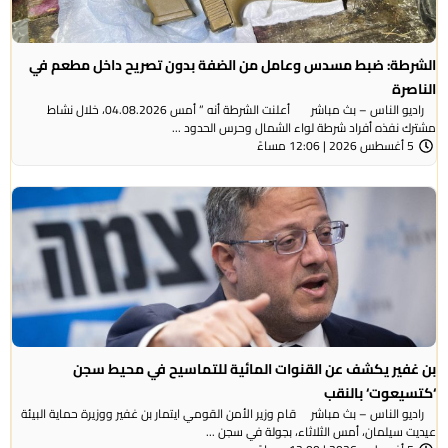
الشرطة: ضبط مسدس وعامل من الضفة بدون تصريح داخل مطعم في
الناصرة
راديو الناس – بث مباشر أعلنت الشرطة أنه ” أمس 04.08.2026، خلال نشاط
مشترك نفذه أفراد شرطة لواء الشمال وحرس الحدود ...
5 أغسطس 2026 | 12:06 مساءً
بن غفير يكشف عن القنوات المائية للتماسيح في محيط سجن
‘كتسيعوت‘ بالنقب
راديو الناس – بث مباشر قام وزير الأمن القومي ايتمار بن غفير ووزيرة حماية البيئة
عيديت سيلمان، أمس الثلاثاء، بجولة في سجن ...