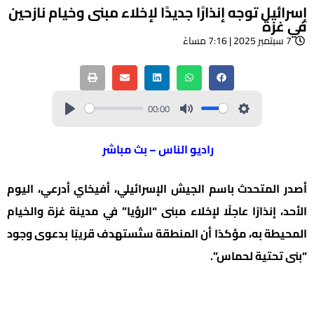
إسرائيل توجه إنذارًا جديدًا لإخلاء مبنى وخيام نازحين
في غزة
7 سبتمبر 2025 | 7:16 مساءً
00:00
راديو الناس – بث مباشر
أصدر المتحدث باسم الجيش الإسرائيلي، أفيخاي أدرعي، اليوم
الأحد، إنذارًا عاجلًا لإخلاء مبنى “الرؤيا” في مدينة غزة والخيام
المحيطة به، مؤكدًا أن المنطقة ستُستهدف قريبًا بدعوى وجود
“بنى تحتية لحماس”.