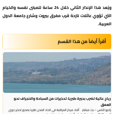
ويُعد هذا الإنذار الثاني خلال 24 ساعة للمبنى نفسه والخيام
التي تؤوي عائلات نازحة قرب مفرق بيروت وشارع جامعة الدول
العربية.
أقرأ أيضاً من هذا القسم
رياح عاتية تضرب بحيرة طبريا: تحذيرات من السباحة والانجراف نحو
العمق
راديو الناس – بث مباشر أفاد مركز المراقبة في اتحاد المدن طبريا بصدور تحذير جوي