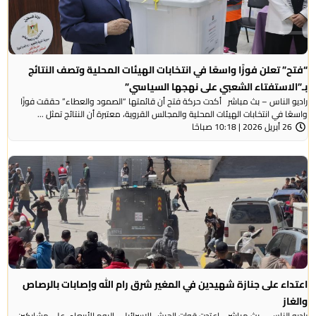
“فتح” تعلن فوزًا واسعًا في انتخابات الهيئات المحلية وتصف النتائج
بـ”الاستفتاء الشعبي على نهجها السياسي”
راديو الناس – بث مباشر أكدت حركة فتح أن قائمتها “الصمود والعطاء” حققت فوزًا
واسعًا في انتخابات الهيئات المحلية والمجالس القروية، معتبرة أن النتائج تمثل ...
26 أبريل 2026 | 10:18 صباحًا
اعتداء على جنازة شهيدين في المغير شرق رام الله وإصابات بالرصاص
والغاز
راديو الناس – بث مباشر اعتدت قوات الجيش الإسرائيلي، اليوم الأربعاء، على مشاركين