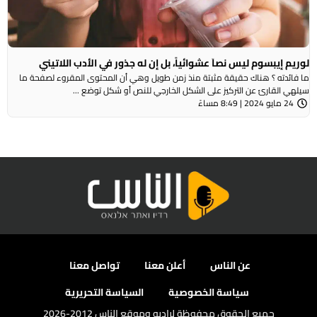
لوريم إيبسوم ليس نصاَ عشوائياً، بل إن له جذور في الأدب اللاتيني
ما فائدته ؟ هناك حقيقة مثبتة منذ زمن طويل وهي أن المحتوى المقروء لصفحة ما
سيلهي القارئ عن التركيز على الشكل الخارجي للنص أو شكل توضع ...
24 مايو 2024 | 8:49 مساءً
عن الناس
أعلن معنا
تواصل معنا
سياسة الخصوصية
السياسة التحريرية
جميع الحقوق محفوظة لراديو وموقع الناس 2012-2026