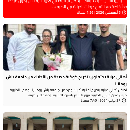
راديو الناس – بث مباشر يمكن للإفراط في تعرق الوجه أن يكون مزعجاً
جداً خاصة مع ارتفاع درجات الحرارة في الصيف. ...
5 أغسطس 2026 | 1:26 مساءً
أهالي عرابة يحتفلون بتخريج كوكبة جديدة من الأطباء من جامعة ياش
رومانيا
احتفل أهالي عرابة بتخريج ثمانية أطباء جديد من جامعة ياش رومانيا ، وهم : الطبيبة
ميس عنان عرابي، الطبيبة نيروز هشام ياسين، الطبيبة روعة عادل بدارنة، ...
27 يوليو 2024 | 7:40 مساءً