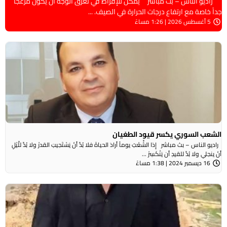
راديو الناس – بث مباشر يمكن للإفراط في تعرق الوجه أن يكون مزعجاً
جداً خاصة مع ارتفاع درجات الحرارة في الصيف. ...
5 أغسطس 2026 | 1:26 مساءً
الشعب السوري يكسر قيود الطغيان
راديو الناس – بث مباشر إِذا الشَّعْبُ يوماً أرادَ الحياةَ فلا بُدَّ أنْ يَسْتَجيبَ القدرْ ولا بُدَّ للَّيْلِ
أنْ ينجلي ولا بُدَّ للقيدِ أن يَنْكَسِرْ ...
16 ديسمبر 2024 | 1:38 مساءً