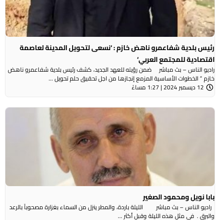
رئيس بلدية شفاعمرو ناهض خازم : ‘نسعى لتحويل المدينة لعاصمة
اقتصادية للمجتمع العربي‘
راديو الناس – بث مباشر ضمن رؤيته للعهد الجديد، كشف رئيس بلدية شفاعمرو ناهض
خازم ” الخطوات الأساسية المزمع إنجازها من اجل تحقيق حلم تحويل ...
12 ديسمبر 2024 | 1:27 مساءً
بابا نويل ومحمود الصغير
راديو الناس – بث مباشر الليلة باردة، والمطر ينزل من السماء بغزارة مصحوباً بالرعد
والبرق . في مثل هذه الليلة وقبل أكثر ...